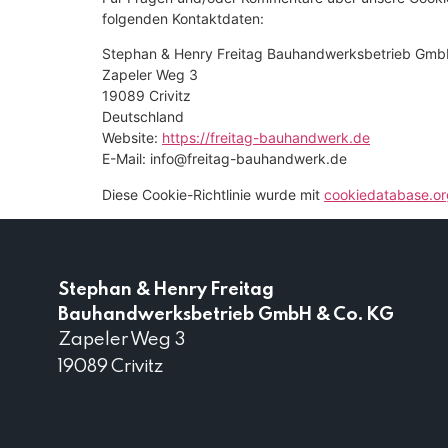
folgenden Kontaktdaten:
Stephan & Henry Freitag Bauhandwerksbetrieb Gmb
Zapeler Weg 3
19089 Crivitz
Deutschland
Website:
https://freitag-bauhandwerk.de
E-Mail:
info@
freitag-bauhandwerk.de
Diese Cookie-Richtlinie wurde mit
cookiedatabase.or
Stephan & Henry Freitag
Bauhandwerksbetrieb GmbH & Co. KG
Zapeler Weg 3
19089 Crivitz