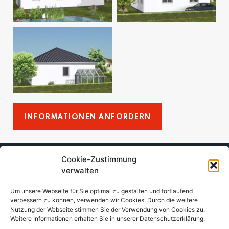
INFORMATIONEN ANFORDERN
Cookie-Zustimmung
Stephan & Henry Freitag
verwalten
Bauhandwerksbetrieb GmbH & Co. KG
Zapeler Weg 3
Um unsere Webseite für Sie optimal zu gestalten und fortlaufend
verbessern zu können, verwenden wir Cookies. Durch die weitere
19089 Crivitz
Nutzung der Webseite stimmen Sie der Verwendung von Cookies zu.
Weitere Informationen erhalten Sie in unserer Datenschutzerklärung.
Kontakt